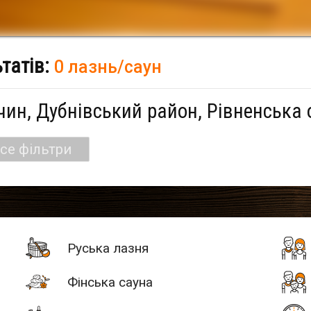
ьтатів:
0 лазнь/саун
чин, Дубнівський район, Рівненська 
се фільтри
Руська лазня
Фінська сауна