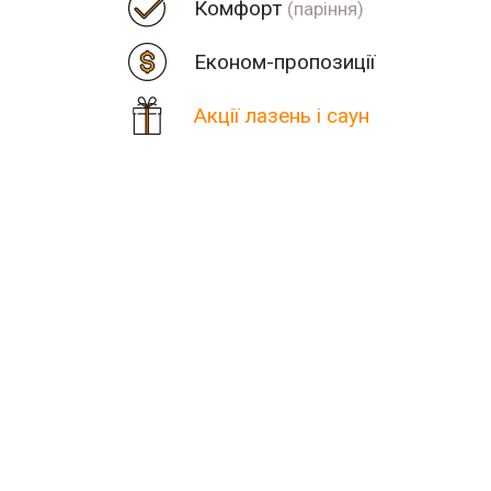
Комфорт
(паріння)
Економ-пропозиції
Акції лазень і саун
Ціна
Парна
Пор
Кількість знайдених резул
В населеному пункті Рачин
Шукаєте міс