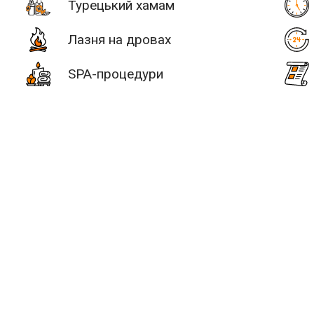
Турецький хамам
Лазня на дровах
SPA-процедури
# 2
уч +30 км
Послуги
Водні процед
SAN SPA
(Сан СПА)
ьтатів:
0 лазнь/саун
250 грн/
час, минимум
2 часа
Улица:
ул.
Богдана
Гаврилишина
 немає лазнь і саун.
12/16, вход со
двора
це для відпочинку?
Бажає
Парные: