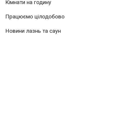
Кімнати на годину
Працюємо цілодобово
Новини лазнь та саун
ури
Місткість
Тип
те рекламувати