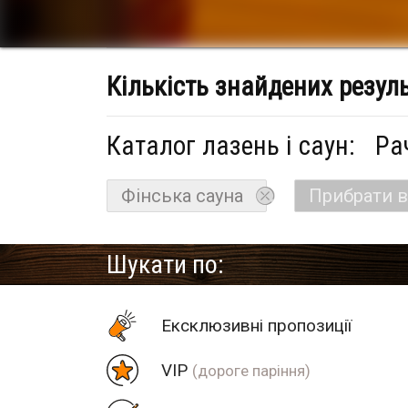
Кількість знайдених резул
Каталог лазень і саун:
Ра
Фінська сауна
Прибрати в
Шукати по:
Eксклюзивні пропозиції
VIP
(дороге паріння)