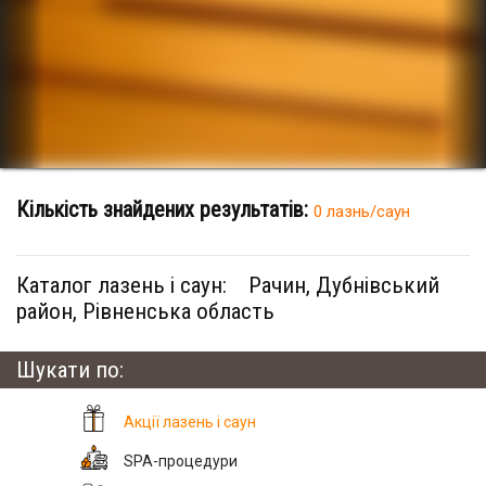
Кількість знайдених результатів:
0 лазнь/саун
Каталог лазень і саун:
Рачин, Дубнівський
район, Рівненська область
Шукати по:
Акції лазень і саун
SPA-процедури