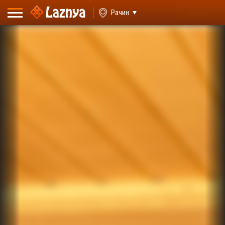
ВХІД
Рачин