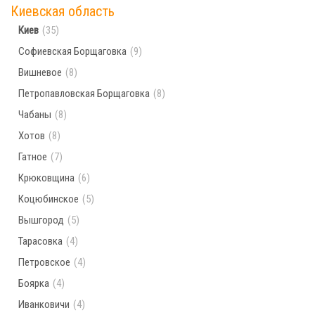
Киевская область
Населённых пунктов по поисковому запросу
Киев
(35)
не найдено. Попробуйте ввести другой город
Софиевская Борщаговка
(9)
Вишневое
(8)
Петропавловская Борщаговка
(8)
Чабаны
(8)
Хотов
(8)
Гатное
(7)
Крюковщина
(6)
Коцюбинское
(5)
Вышгород
(5)
Тарасовка
(4)
Петровское
(4)
Боярка
(4)
Иванковичи
(4)