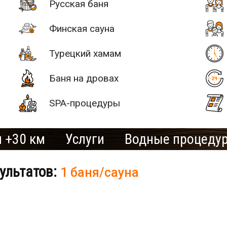
Русская баня
Финская сауна
Турецкий хамам
Баня на дровах
SPA-процедуры
 +30 км
Услуги
Водные процеду
ультатов:
1 баня/сауна
# 2
SAN SPA
(Сан СПА)