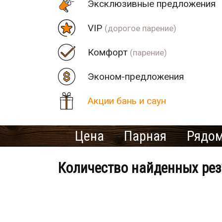
Эксклюзивные предложения
VIP
(дорогое парение)
Комфорт
(парение)
Эконом-предложения
Акции бань и саун
Цена
Парная
Рядом
Количество найденных рез