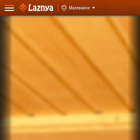
ВХОД
Малеваное