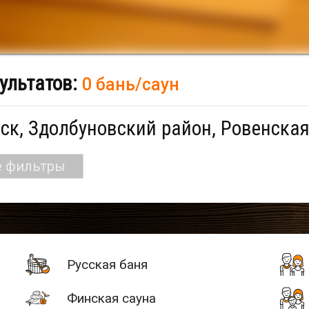
ультатов:
0 бань/саун
ск, Здолбуновский район, Ровенская
е фильтры
Русская баня
Финская сауна