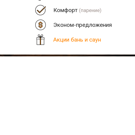
Комфорт
(парение)
Эконом-предложения
Акции бань и саун
Цена
Парная
Рядом
Количество найденных рез
В населенном пункте Глин