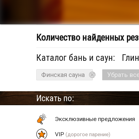
Количество найденных рез
Каталог бань и саун:
Глин
Финская сауна
Убрать вс
Искать по:
Эксклюзивные предложения
VIP
(дорогое парение)