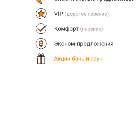
VIP
(дорогое парение)
Комфорт
(парение)
Эконом-предложения
Акции бань и саун
Цена
Парная
Рядом
Количество найденных рез