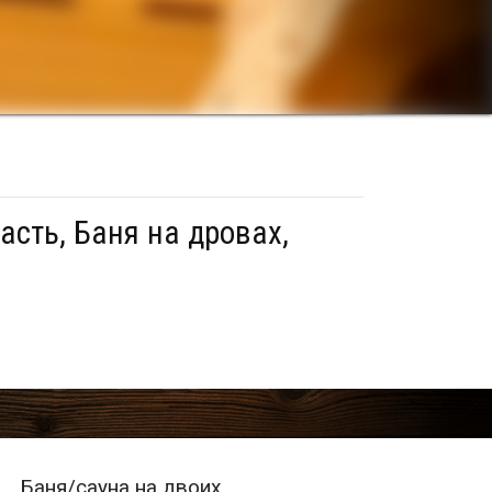
асть, Баня на дровах,
Баня/сауна на двоих