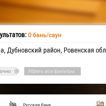
ультатов:
0 бань/саун
а, Дубновский район, Ровенская обл
точно
Убрать все фильтры
Русская баня