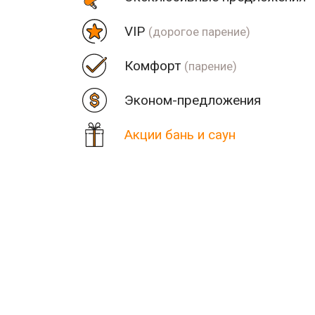
VIP
(дорогое парение)
Комфорт
(парение)
Эконом-предложения
Акции бань и саун
Цена
Парная
Рядом
Количество найденных рез