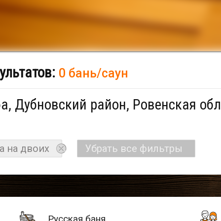
ультатов:
0 бань/саун
а, Дубновский район, Ровенская обл
а на двоих
Убрать все фильтры
Русская баня