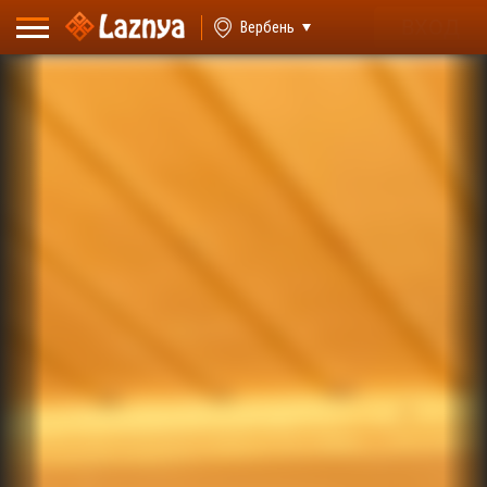
ВХОД
Вербень