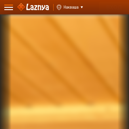
ВХОД
Накваша