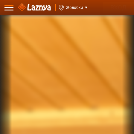
ВХОД
Жолобки