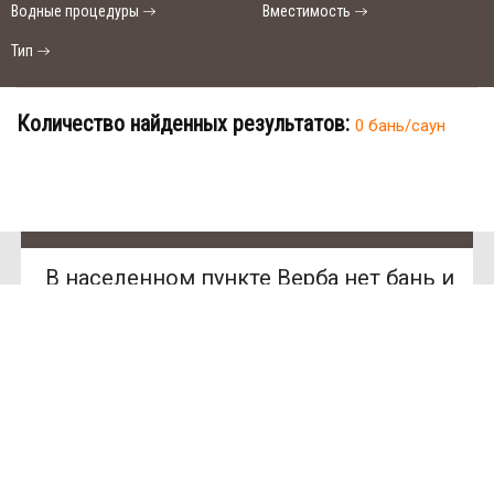
Водные процедуры
Вместимость
Тип
Количество найденных результатов:
0 бань/саун
В населенном пункте Верба нет бань и
SAN
SPA
саун.
(Сан
СПА)
Ищете место для отдыха?
250
грн/
час,
У нас нет предложений в этом
миним
городе, Вы можете выбрать другой
ум 2
часа
город.